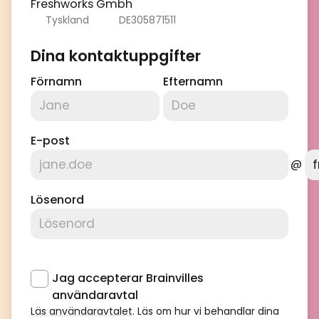
Freshworks Gmbh
Tyskland
DE305871511
Dina kontaktuppgifter
Förnamn
Efternamn
E-post
@
Lösenord
Jag accepterar Brainvilles
användaravtal
Läs användaravtalet
. Läs om hur vi behandlar dina