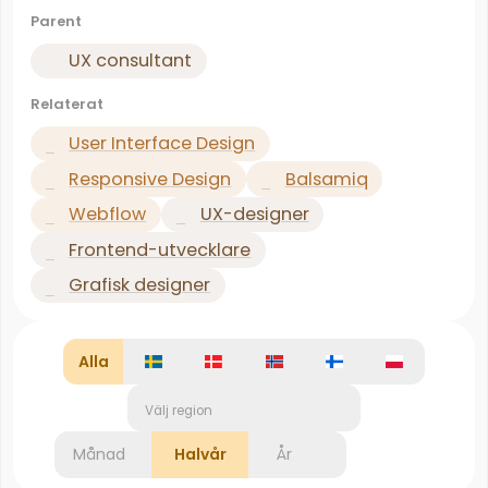
Parent
UX consultant
Relaterat
User Interface Design
Responsive Design
Balsamiq
Webflow
UX-designer
Frontend-utvecklare
Grafisk designer
Alla
Välj region
Månad
Halvår
År