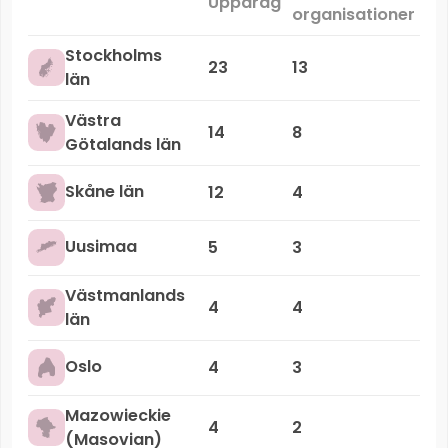
Uppdrag
organisationer
Stockholms
23
13
län
Västra
14
8
Götalands län
Skåne län
12
4
Uusimaa
5
3
Västmanlands
4
4
län
Oslo
4
3
Mazowieckie
4
2
(Masovian)