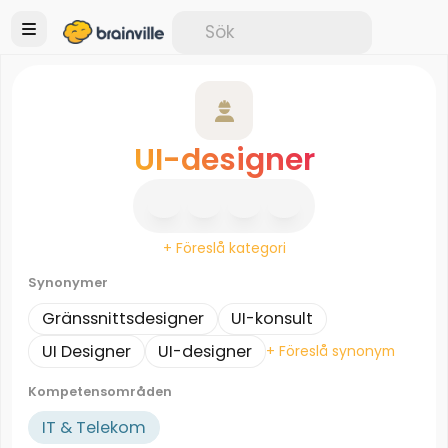
UI-designer
+ Föreslå kategori
Synonymer
Gränssnittsdesigner
UI-konsult
UI Designer
UI-designer
+ Föreslå synonym
Kompetensområden
IT & Telekom