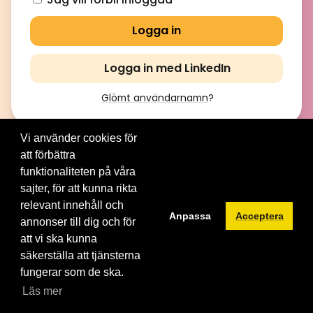
Logga in med LinkedIn
Glömt användarnamn
?
Vi använder cookies för
att förbättra
© 2012-2026 Brainville AB. All Rights Reserved. |
Villkor för
tjänsten
|
Privacy policy
|
Cookies
funktionaliteten på våra
sajter, för att kunna rikta
Byt språk:
relevant innehåll och
Anpassa
Acceptera
annonser till dig och för
att vi ska kunna
säkerställa att tjänsterna
fungerar som de ska.
Läs mer