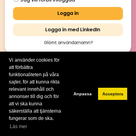
Logga in med LinkedIn
Glömt användarnamn
?
Vi använder cookies för
att förbättra
© 2012-2026 Brainville AB. All Rights Reserved. |
Villkor för
tjänsten
|
Privacy policy
|
Cookies
funktionaliteten på våra
sajter, för att kunna rikta
Byt språk:
relevant innehåll och
Anpassa
Acceptera
annonser till dig och för
att vi ska kunna
säkerställa att tjänsterna
fungerar som de ska.
Läs mer