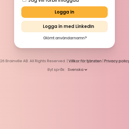
Jag vill förbli inloggad
Logga in med LinkedIn
Glömt användarnamn
?
6 Brainville AB. All Rights Reserved. |
Villkor för tjänsten
|
Privacy polic
Byt språk: