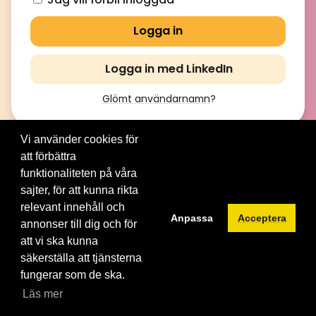
Logga in med LinkedIn
Glömt användarnamn
?
Vi använder cookies för
att förbättra
© 2012-2026 Brainville AB. All Rights Reserved. |
Villkor för
tjänsten
|
Privacy policy
|
Cookies
funktionaliteten på våra
sajter, för att kunna rikta
Byt språk:
relevant innehåll och
Anpassa
Acceptera
annonser till dig och för
att vi ska kunna
säkerställa att tjänsterna
fungerar som de ska.
Läs mer