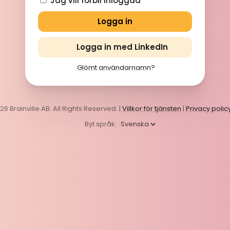
Jag vill förbli inloggad
Logga in med LinkedIn
Glömt användarnamn
?
6 Brainville AB. All Rights Reserved. |
Villkor för tjänsten
|
Privacy polic
Byt språk: