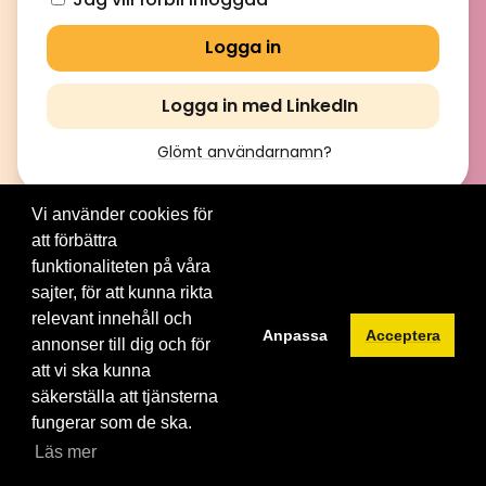
Logga in med LinkedIn
Glömt användarnamn
?
Vi använder cookies för
att förbättra
© 2012-2026 Brainville AB. All Rights Reserved. |
Villkor för
tjänsten
|
Privacy policy
|
Cookies
funktionaliteten på våra
sajter, för att kunna rikta
Byt språk:
relevant innehåll och
Anpassa
Acceptera
annonser till dig och för
att vi ska kunna
säkerställa att tjänsterna
fungerar som de ska.
Läs mer