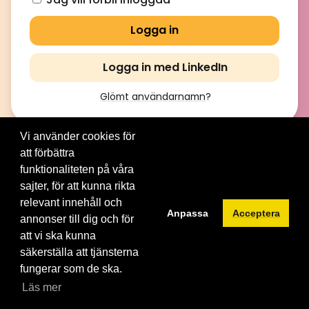
Logga in med LinkedIn
Glömt användarnamn
?
Vi använder cookies för
att förbättra
© 2012-2026 Brainville AB. All Rights Reserved. |
Villkor för
tjänsten
|
Privacy policy
|
Cookies
funktionaliteten på våra
sajter, för att kunna rikta
Byt språk:
relevant innehåll och
Anpassa
Acceptera
annonser till dig och för
att vi ska kunna
säkerställa att tjänsterna
fungerar som de ska.
Läs mer