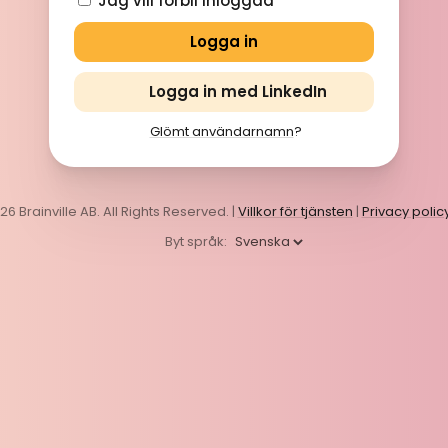
Jag vill förbli inloggad
Logga in med LinkedIn
Glömt användarnamn
?
6 Brainville AB. All Rights Reserved. |
Villkor för tjänsten
|
Privacy polic
Byt språk: