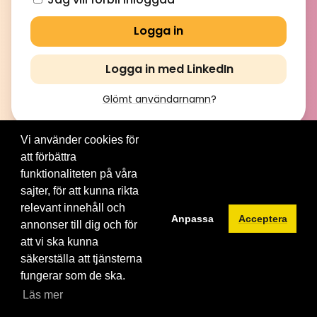
Logga in med LinkedIn
Glömt användarnamn
?
Vi använder cookies för
att förbättra
© 2012-2026 Brainville AB. All Rights Reserved. |
Villkor för
tjänsten
|
Privacy policy
|
Cookies
funktionaliteten på våra
sajter, för att kunna rikta
Byt språk:
relevant innehåll och
Anpassa
Acceptera
annonser till dig och för
att vi ska kunna
säkerställa att tjänsterna
fungerar som de ska.
Läs mer