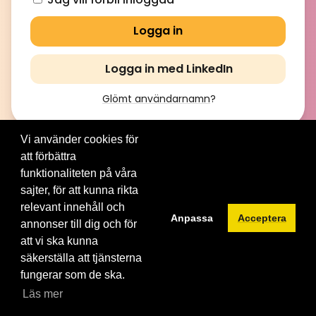
Logga in med LinkedIn
Glömt användarnamn
?
Vi använder cookies för
att förbättra
© 2012-2026 Brainville AB. All Rights Reserved. |
Villkor för
tjänsten
|
Privacy policy
|
Cookies
funktionaliteten på våra
sajter, för att kunna rikta
Byt språk:
relevant innehåll och
Anpassa
Acceptera
annonser till dig och för
att vi ska kunna
säkerställa att tjänsterna
fungerar som de ska.
Läs mer