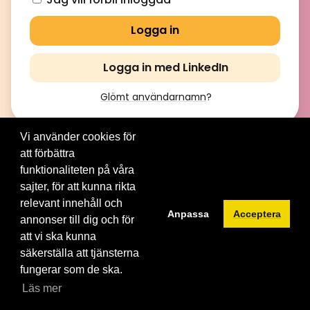
Logga in med LinkedIn
Glömt användarnamn
?
Vi använder cookies för
att förbättra
© 2012-2026 Brainville AB. All Rights Reserved. |
Villkor för
tjänsten
|
Privacy policy
|
Cookies
funktionaliteten på våra
sajter, för att kunna rikta
Byt språk:
relevant innehåll och
Anpassa
Acceptera
annonser till dig och för
att vi ska kunna
säkerställa att tjänsterna
fungerar som de ska.
Läs mer