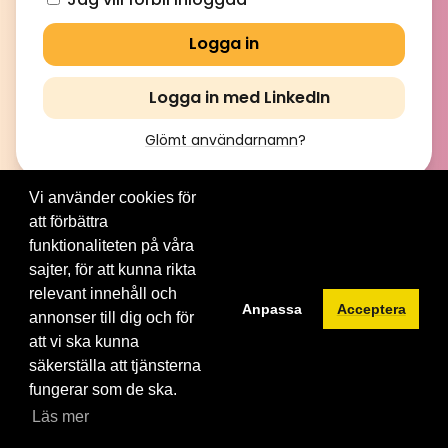
Logga in med LinkedIn
Glömt användarnamn
?
Vi använder cookies för
att förbättra
© 2012-2026 Brainville AB. All Rights Reserved. |
Villkor för
tjänsten
|
Privacy policy
|
Cookies
funktionaliteten på våra
sajter, för att kunna rikta
Byt språk:
relevant innehåll och
Anpassa
Acceptera
annonser till dig och för
att vi ska kunna
säkerställa att tjänsterna
fungerar som de ska.
Läs mer