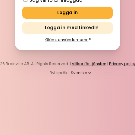
Jag vill förbli inloggad
Logga in med LinkedIn
Glömt användarnamn
?
6 Brainville AB. All Rights Reserved. |
Villkor för tjänsten
|
Privacy polic
Byt språk: