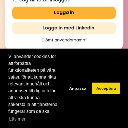
Logga in med LinkedIn
Glömt användarnamn
?
Vi använder cookies för
att förbättra
© 2012-2026 Brainville AB. All Rights Reserved. |
Villkor för
tjänsten
|
Privacy policy
|
Cookies
funktionaliteten på våra
sajter, för att kunna rikta
Byt språk:
relevant innehåll och
Anpassa
Acceptera
annonser till dig och för
att vi ska kunna
säkerställa att tjänsterna
fungerar som de ska.
Läs mer