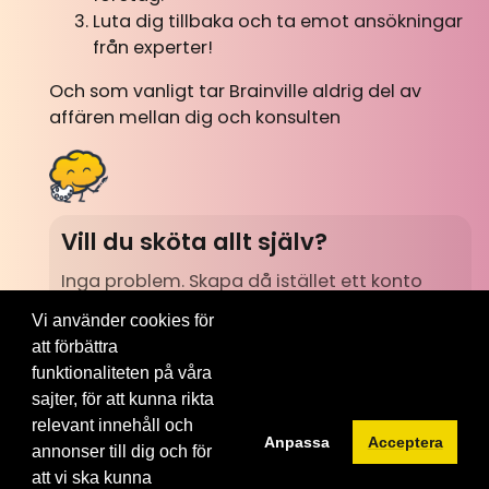
Luta dig tillbaka och ta emot ansökningar
från experter!
Och som vanligt tar Brainville aldrig del av
affären mellan dig och konsulten
Vill du sköta allt själv?
Inga problem. Skapa då istället ett konto
och publicera ditt uppdrag direkt. Du får då
Vi använder cookies för
mer kontroll över all information som kan
att förbättra
kopplas till uppdraget.
funktionaliteten på våra
sajter, för att kunna rikta
Skapa konto
relevant innehåll och
Anpassa
Acceptera
annonser till dig och för
att vi ska kunna